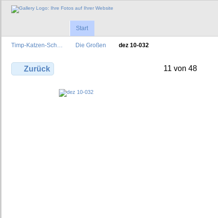
Start
Timp-Katzen-Sch…
Die Großen
dez 10-032
11 von 48
Zurück