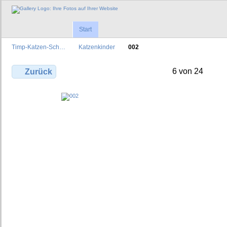
Start
Timp-Katzen-Sch…
Katzenkinder
002
6 von 24
Zurück